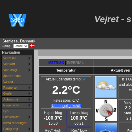
Vejret - 
.dk
Stenløse, Danmark
Sprog:
Navigation
Vejret nu
METRISK
|
IMPERIAL
Vejr kort
Vejrudsigt
Temperatur
Aktuelt vejr
Jetstrømme
Aktuel udendørs temp:
It is O
Varsler
and gloo
2.2°C
Rapporter
ve
Grafer
Astronomi
Føles som:
-1°C
Vin
Regn radar
Ubehageligt koldt
2.2
Lyn
Højest idag
Lavest idag
Stød o
Luft kvalitet
-100.0°C
100.0°C
2.1
Klima ændringer
15:50
06:21
Farligt vejr
Rec* High
Rec* Low
Re