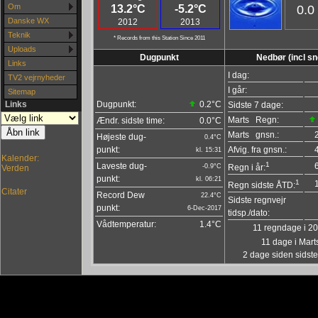
Om
13.2°C
-5.2°C
0.0
Danske WX
2012
2013
Teknik
* Records from this Station Since 2011
Uploads
Dugpunkt
Nedbør (incl sn
Links
I dag:
TV2 vejrnyheder
I går:
Sitemap
Links
Dugpunkt:
0.2°C
Sidste 7 dage:
Marts Regn:
Ændr. sidste time:
0.0°C
Marts gnsn.:
Højeste dug-
0.4°C
punkt:
Afvig. fra gnsn.:
kl. 15:31
Kalender:
1
Laveste dug-
-0.9°C
Regn i år:
Verden
punkt:
kl. 06:21
1
Regn sidste ÅTD:
Citater
Record Dew
22.4°C
Sidste regnvejr
punkt:
6-Dec-2017
tidsp./dato:
Vådtemperatur:
1.4°C
11 regndage i 2
11 dage i Mart
2 dage siden sidst