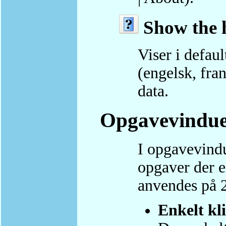
Show the h
Viser i defaul
(engelsk, fra
data.
Opgavevindu
I opgavevindu
opgaver der e
anvendes på 
Enkelt kl