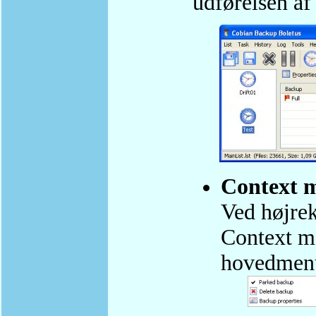
udførelsen a
Context m
Ved højrek
Context m
hovedmen