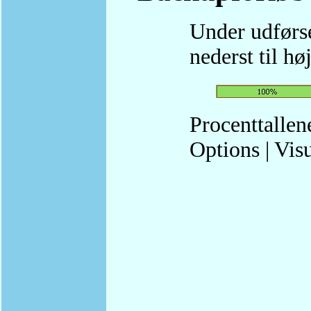
Under udførse
nederst til hø
Procenttallen
Options | Vis