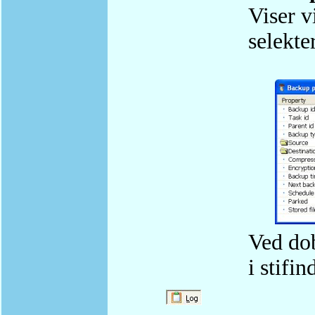
Viser 
selekte
Ved dob
i stifin