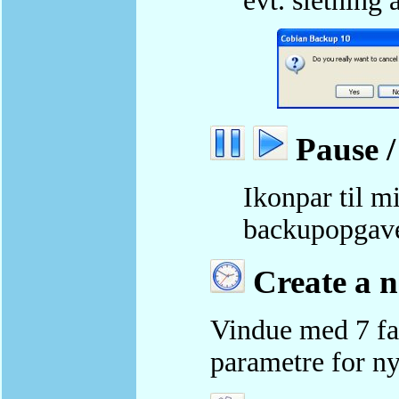
evt. sletning
Pause /
Ikonpar til mi
backupopgav
Create a n
Vindue med 7 fan
parametre for ny