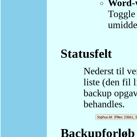
Word-
Toggle 
umiddel
Statusfelt
Nederst til v
liste (den fil
backup opgave
behandles.
Backupforløb