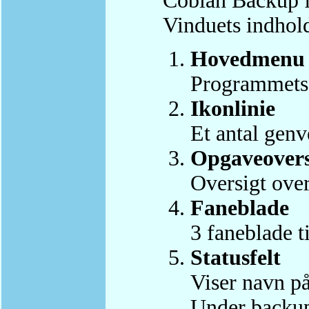
Cobian Backup f
Vinduets indhold
Hovedmenu
Programmet
Ikonlinie
Et antal genv
Opgaveovers
Oversigt ove
Faneblade
3 faneblade ti
Statusfelt
Viser navn på 
Under backup 