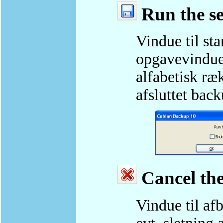
Run the se
Vindue til st
opgavevinduet
alfabetisk ræ
afsluttet back
Cancel the
Vindue til af