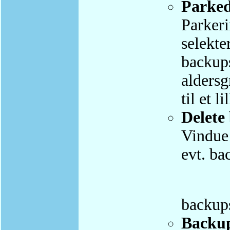
Parke
Parkeri
selekte
backups
aldersg
til et l
Delete
Vindue 
evt. ba
backup
Backup