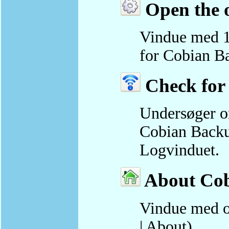
Open the o
Vindue med 10
for Cobian Ba
Check for 
Undersøger om
Cobian Backup
Logvinduet.
About Cob
Vindue med o
| About).