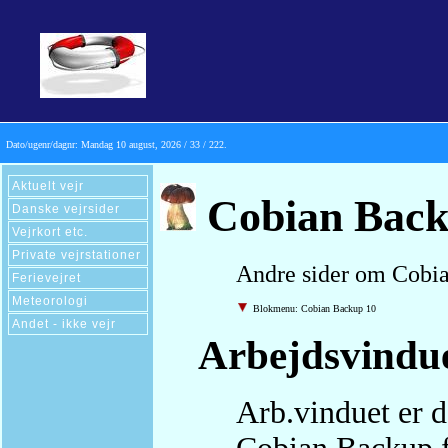
Dato/ugenr/dagnr:
Mandag 10 august, 2026 / 33 / 222.
Aktuelt vejr
Cobian Back
Danske vejrsider
Vejrkort etc.
Private vejrstationer
Andre sider om Cobia
Ferievejret
Meteorologi
Blokmenu: Cobian Backup 10
Andet - ikke vejr
Arbejdsvindu
Arb.vinduet er d