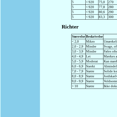
5
< 920
75,0
270
5
< 920
77,8
280
5
< 920
80,6
290
5
< 920
83,3
300
Richter
Størrelse
Beskrivelse
< 2,0
Mikro
Umærkel
2,0 - 2,9
Mindre
Svage, of
3,0 - 3,9
Mindre
Føles oft
4,0 - 4,9
Let
Mærkes af
5,0 - 5,9
Moderat
Kan mærk
6,0 - 6,9
Stærkt
Almindel
7,0 - 7,9
Større
Solide ko
8,0 - 8,9
Større
Jordskælv
9,0 - 9,9
Større
Voldsomm
> 10
Større
Ikke dok