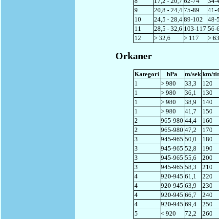
8
17,2 - 20,7
62-74
34-
9
20,8 - 24,4
75-89
41-
10
24,5 - 28,4
89-102
48-
11
28,5 - 32,6
103-117
56-
12
> 32,6
> 117
> 6
Orkaner
Kategori
hPa
m/sek
km/ti
1
> 980
33,3
120
1
> 980
36,1
130
1
> 980
38,9
140
1
> 980
41,7
150
2
965-980
44,4
160
2
965-980
47,2
170
3
945-965
50,0
180
3
945-965
52,8
190
3
945-965
55,6
200
3
945-965
58,3
210
4
920-945
61,1
220
4
920-945
63,9
230
4
920-945
66,7
240
4
920-945
69,4
250
5
< 920
72,2
260