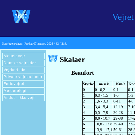
Vejret
Dato/ugenr/dagnr:
Fredag 07 august, 2026 / 32 / 219.
Aktuelt vejr
Skalaer
Danske vejrsider
Vejrkort etc.
Beaufort
Private vejrstationer
Styrke
m/sek
Km/t
Kn
Ferievejret
0
0 - 0,2
0-1
0-1
Meteorologi
1
0,3 - 1,5
1-5
1-3
Andet - ikke vejr
2
1,6 - 3,3
6-11
4-6
3
3,4 - 5,4
12-19
7-1
4
5,5 - 7,9
20-28
11-
5
8,0 - 10,7
29-38
17-
6
10,8 - 13,8
39-49
22-
7
13,9 - 17,1
50-61
28-