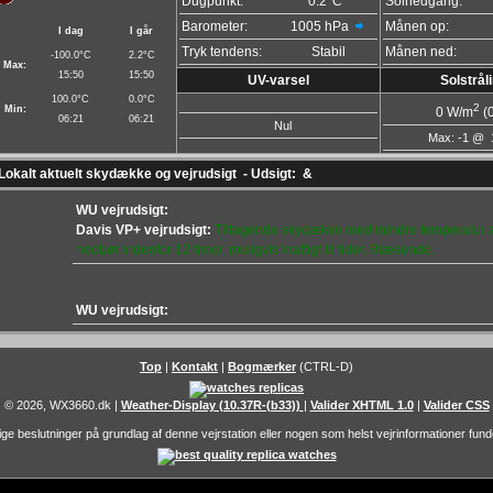
Dugpunkt:
0.2°C
Solnedgang:
Barometer:
1005 hPa
Månen op:
I dag
I går
Tryk tendens:
Stabil
Månen ned:
-100.0°C
2.2°C
Max:
15:50
15:50
UV-varsel
Solstrål
100.0°C
0.0°C
2
Min:
0
W/m
(
06:21
06:21
Nul
Max: -1 @ 
okalt aktuelt skydække og vejrudsigt - Udsigt: &
WU vejrudsigt:
Tiltagende skydække med mindre temperatur æ
Davis VP+ vejrudsigt:
nedbør indenfor 12 timer, muligvis kraftigt til tider. Blæsende.
WU vejrudsigt:
Top
|
Kontakt
|
Bogmærker
(CTRL-D)
© 2026, WX3660.dk
|
Weather-Display (10.37R-(b33))
|
Valider XHTML 1.0
|
Valider CSS
tige beslutninger på grundlag af denne vejrstation eller nogen som helst vejrinformationer funde