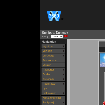
.dk
Stenløse, Danmark
Sprog:
Navigation
Vejret nu
Vejr kort
Vejrudsigt
Jetstrømme
Varsler
Rapporter
Grafer
Astronomi
Regn radar
Lyn
Luft kvalitet
Klima ændringer
Farligt vejr