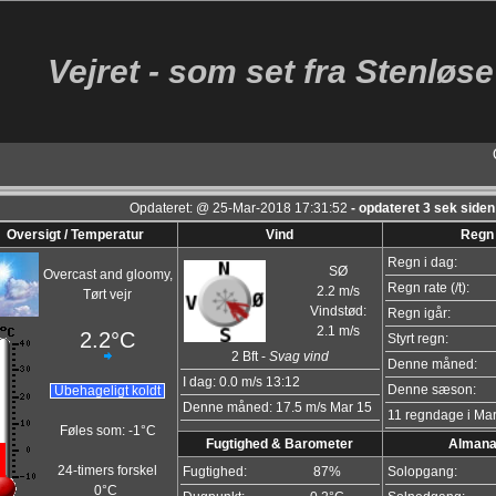
Vejret - som set fra Stenløse
Opdateret:
@
25-Mar-2018
17:31:52
- opdateret
3
sek siden
Oversigt / Temperatur
Vind
Regn
Regn i dag:
SØ
Overcast and gloomy,
Regn rate (/t):
2.2 m/s
Tørt vejr
Vindstød:
Regn igår:
2.1 m/s
2.2°C
Styrt regn:
2
Bft -
Svag vind
Denne måned:
I dag:
0.0 m/s
13:12
Denne sæson:
Ubehageligt koldt
Denne måned: 17.5 m/s Mar 15
11 regndage i Mar
Føles som:
-1°C
Fugtighed & Barometer
Alman
24-timers forskel
Fugtighed:
87
%
Solopgang:
0°C