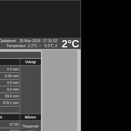
2°C
Opdateret
:
25-Mar-2018
17:31:52
Temperatur:
2.2°C
0.0°C
/t
Udsigt
0.0 mm
0.00 mm
0.0 mm
0.0 mm
69.6 mm
678.2 mm
.
ak
Månen
07:00
Tiltagende