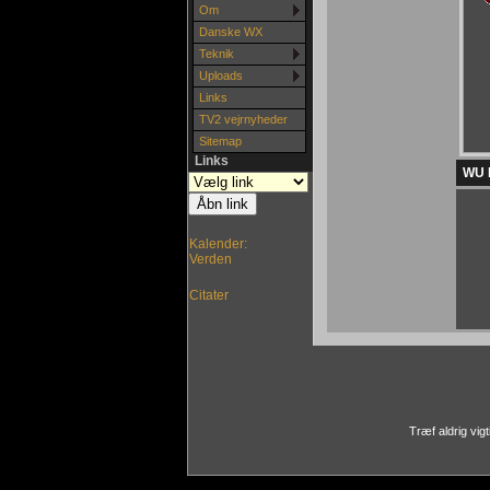
Om
Danske WX
Teknik
Uploads
Links
TV2 vejrnyheder
Sitemap
Links
WU L
Kalender:
Verden
Citater
Træf aldrig vig