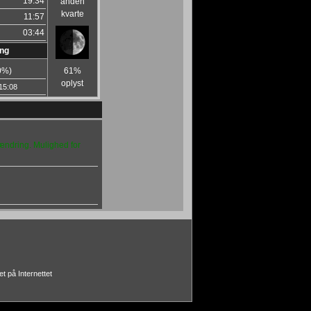
19:34
anden
kvarte
11:57
03:44
ing
0
%)
61%
oplyst
15:08
ndring. Mulighed for
t på Internettet