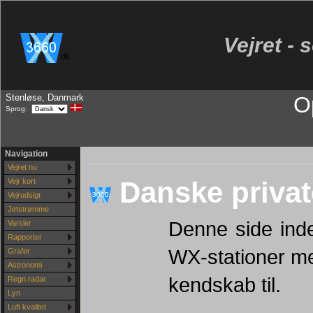
Vejret - 
.dk
Stenløse, Danmark
O
Sprog:
Navigation
Vejret nu
Danske privat
Vejr kort
Vejrudsigt
Jetstrømme
Denne side ind
Varsler
Rapporter
WX-stationer me
Grafer
Astronomi
kendskab til.
Regn radar
Lyn
Luft kvalitet