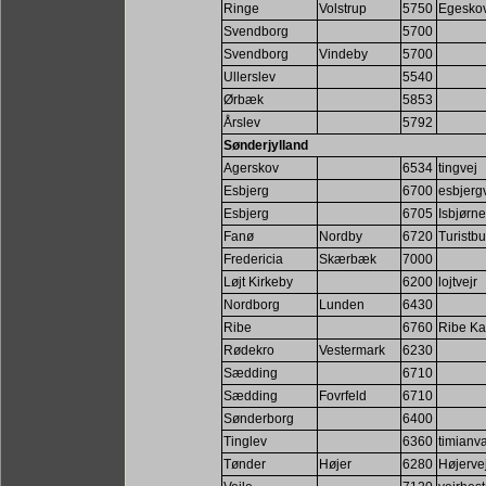
Ringe
Volstrup
5750
Egeskov
Svendborg
5700
Svendborg
Vindeby
5700
Ullerslev
5540
Ørbæk
5853
Årslev
5792
Sønderjylland
Agerskov
6534
tingvej
Esbjerg
6700
esbjergv
Esbjerg
6705
Isbjørne
Fanø
Nordby
6720
Turistb
Fredericia
Skærbæk
7000
Løjt Kirkeby
6200
lojtvejr
Nordborg
Lunden
6430
Ribe
6760
Ribe Ka
Rødekro
Vestermark
6230
Sædding
6710
Sædding
Fovrfeld
6710
Sønderborg
6400
Tinglev
6360
timianv
Tønder
Højer
6280
Højerve