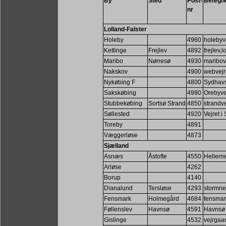
By
Sted
Post-
Betegn
nr
Lolland-Falster
Holeby
4960
holebyv
Kettinge
Frejlev
4892
frejlev,l
Maribo
Nørresø
4930
maribov
Nakskov
4900
webvejr
Nykøbing F
4800
Sydhavs
Sakskøbing
4990
Orebyve
Stubbekøbing
Sortsø Strand
4850
strandve
Søllested
4920
Vejret i
Toreby
4891
Væggerløse
4873
Sjælland
Asnæs
Åstofte
4550
Hellern
Arløse
4262
Borup
4140
Dianalund
Tersløse
4293
stormne
Fensmark
Holmegård
4684
fensmar
Føllenslev
Havnsø
4591
Havnsø 
Gislinge
4532
vejrgaa