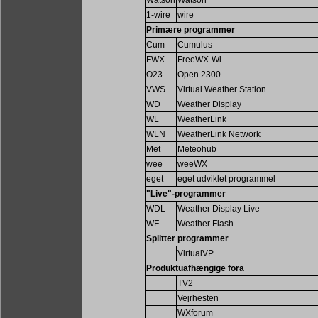
Watson
Watson
1-wire
wire
Primære programmer
Cum
Cumulus
FWX
FreeWX-Wi
O23
Open 2300
VWS
Virtual Weather Station
WD
Weather Display
WL
WeatherLink
WLN
WeatherLink Network
Met
Meteohub
wee
weeWX
eget
eget udviklet programmel
"Live"-programmer
WDL
Weather Display Live
WF
Weather Flash
Splitter programmer
VirtualVP
Produktuafhængige fora
TV2
Vejrhesten
WXforum