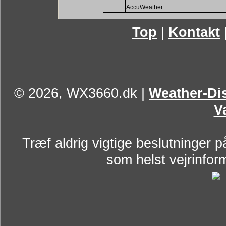
AccuWeather
Top
|
Kontakt
© 2026, WX3660.dk
|
Weather-Dis
V
Træf aldrig vigtige beslutninger p
som helst vejrinform