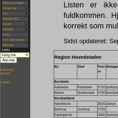
Listen er ikk
Klima ændringer
Farligt vejr
fuldkommen. H
Om
Danske WX
korrekt som muli
Teknik
Uploads
Links
Sidst opdateret: S
TV2 vejrnyheder
Sitemap
Links
Region Hovedstaden
By
Sted
Post-
Betegn
Kalender:
nr
Verden
Bornholm
Citater
Aakirkeby
Pedersker
3720
smålyn
Rønne
Vestermarie
3700
bornhol
Nordsjælland
Albertslund
2620
albsyd
Ballerup
Jonstrup
2750
Espergærde
3060
Gymnas