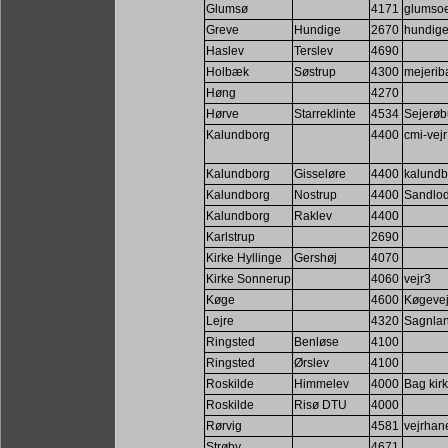
Glumsø
4171
glumsoe
Greve
Hundige
2670
hundige
Haslev
Terslev
4690
Holbæk
Søstrup
4300
mejerib
Høng
4270
Hørve
Starreklinte
4534
Sejerøb
Kalundborg
4400
cmi-vejr
Kalundborg
Gisseløre
4400
kalundb
Kalundborg
Nostrup
4400
Sandlod
Kalundborg
Raklev
4400
Karlstrup
2690
Kirke Hyllinge
Gershøj
4070
Kirke Sonnerup
4060
vejr3
Køge
4600
Køgevej
Lejre
4320
Sagnlan
Ringsted
Benløse
4100
Ringsted
Ørslev
4100
Roskilde
Himmelev
4000
Bag kir
Roskilde
Risø DTU
4000
Rørvig
4581
vejrhan
Strøby
4671