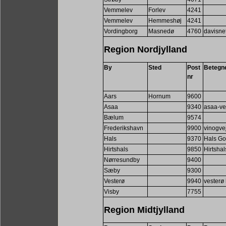
Vemmelev
Forlev
4241
Vemmelev
Hemmeshøj
4241
Vordingborg
Masnedø
4760
davisne
Region Nordjylland
By
Sted
Post
Betegn
nr
Aars
Hornum
9600
Asaa
9340
asaa-ve
Bælum
9574
Frederikshavn
9900
vinogve
Hals
9370
Hals Go
Hirtshals
9850
Hirtsha
Nørresundby
9400
Sæby
9300
Vesterø
9940
vesterø
Visby
7755
Region Midtjylland