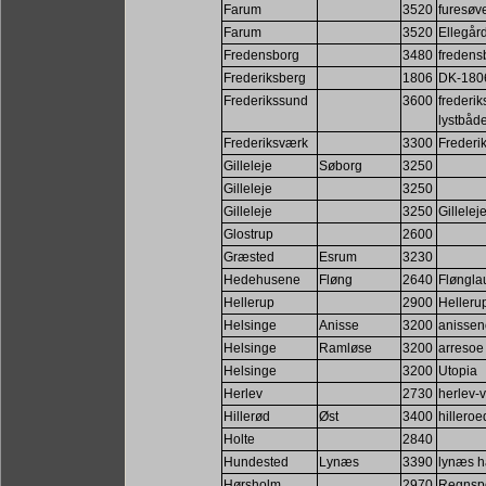
Farum
3520
furesøve
Farum
3520
Ellegår
Fredensborg
3480
fredens
Frederiksberg
1806
DK-180
Frederikssund
3600
frederi
lystbåd
Frederiksværk
3300
Frederi
Gilleleje
Søborg
3250
Gilleleje
3250
Gilleleje
3250
Gillelej
Glostrup
2600
Græsted
Esrum
3230
Hedehusene
Fløng
2640
Fløngla
Hellerup
2900
Hellerup
Helsinge
Anisse
3200
anissen
Helsinge
Ramløse
3200
arresoe
Helsinge
3200
Utopia
Herlev
2730
herlev-v
Hillerød
Øst
3400
hilleroe
Holte
2840
Hundested
Lynæs
3390
lynæs h
Hørsholm
2970
Regnsp