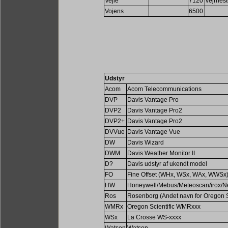
Vejle
7120
vejrhes
Vojens
6500
Udstyr
Acom
Acom Telecommunications
DVP
Davis Vantage Pro
DVP2
Davis Vantage Pro2
DVP2+
Davis Vantage Pro2
DVVue
Davis Vantage Vue
DW
Davis Wizard
DWM
Davis Weather Monitor II
D?
Davis udstyr af ukendt model
FO
Fine Offset (WHx, WSx, WAx, WWSx
HW
Honeywell/Mebus/Meteoscan/irox/N
Ros
Rosenborg (Andet navn for Oregon Sc
WMRx
Oregon Scientific WMRxxx
WSx
La Crosse WS-xxxx