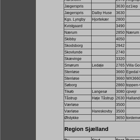
Jægerspris
3630
oz1iep
Jægerspris
Dalby Huse
3630
Kgs. Lyngby
Hjortekær
2800
Kvistgaard
3490
Nærum
2850
Nærum 
Skibby
4050
Skodsborg
2942
Skovlunde
2740
Skævinge
3320
Smørum
Ledøje
2765
Villa Go
Stenløse
3660
Egedal 
Stenløse
3660
WX366
Søborg
2860
toppen-
Tikøb
Langesø
3080
cpvejr
Tåstrup
Høje Tåstrup
2630
Halland
Værløse
3500
Værløse
Hareskovby
3500
Ølstykke
3650
tordenve
Region Sjælland