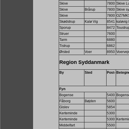
Skive
7800
Skive L
Skive
Brårup
7800
Skive s
Skive
7800
OZ7MK
Skødstrup
Kalø Vig
8541
kaløvig
Sporup
8472
Toustru
Struer
7600
Tarm
6880
Tistrup
6862
Ørsted
Voer
8950
Voervej
Region Syddanmark
By
Sted
Post-
Betegn
Fyn
Bogense
5400
Bogense
Fåborg
Bøjden
5600
Gislev
5854
Kerteminde
5300
Kerteminde
5300
Kertemi
Middelfart
5500