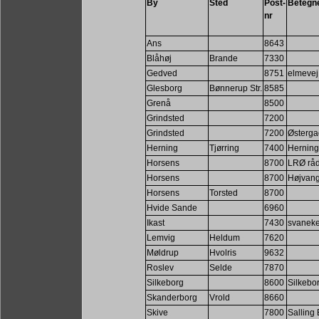
By
Sted
Post-
Betegn
nr
Ans
8643
Blåhøj
Brande
7330
Gedved
8751
elmevej
Glesborg
Bønnerup Str.
8585
Grenå
8500
Grindsted
7200
Grindsted
7200
Østerga
Herning
Tjørring
7400
Herning
Horsens
8700
LRØ råd
Horsens
8700
Højvang
Horsens
Torsted
8700
Hvide Sande
6960
Ikast
7430
svaneke
Lemvig
Heldum
7620
Møldrup
Hvolris
9632
Roslev
Selde
7870
Silkeborg
8600
Silkebor
Skanderborg
Vrold
8660
Skive
7800
Salling