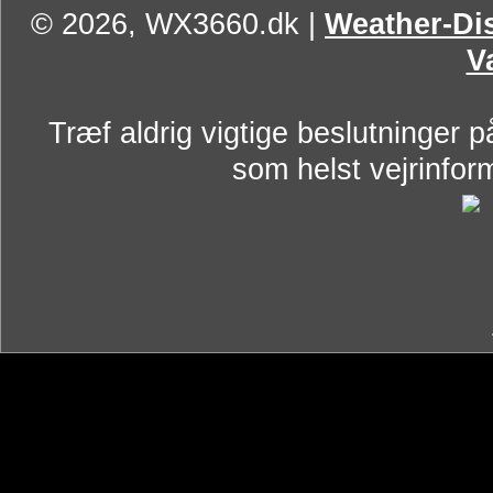
© 2026, WX3660.dk
|
Weather-Dis
V
Træf aldrig vigtige beslutninger p
som helst vejrinform