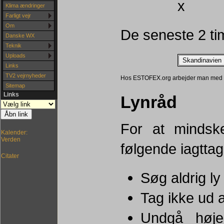
Klima ændringer
Farligt vejr
Om
De seneste 2 tim
Danske WX
Teknik
Uploads
Links
TV2 vejrnyheder
Hos ESTOFEX.org arbejder man med ly
Sitemap
Links
Lynråd
For at mindske
Kalender:
Verden
følgende iagttag
Citater
Søg aldrig ly
Tag ikke ud 
Undgå høje