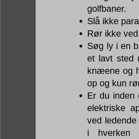
golfbaner.
Slå ikke para
Rør ikke ved
Søg ly i en b
et lavt ste
knæene og ho
op og kun rø
Er du inden 
elektriske a
ved ledende 
i hverken k