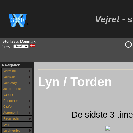
Vejret - 
.dk
Stenløse, Danmark
O
Sprog:
Navigation
Vejret nu
Lyn / Torden
Vejr kort
Vejrudsigt
Jetstrømme
Varsler
Rapporter
Grafer
De sidste 3 tim
Astronomi
Regn radar
Lyn
Luft kvalitet