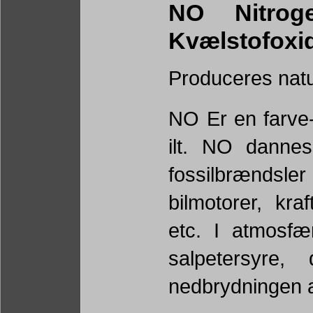
NO Nitrog
Kvælstofoxi
Produceres natur
NO Er en farve-
ilt. NO danne
fossilbrændsler
bilmotorer, kr
etc. I atmosf
salpetersyre,
nedbrydningen a