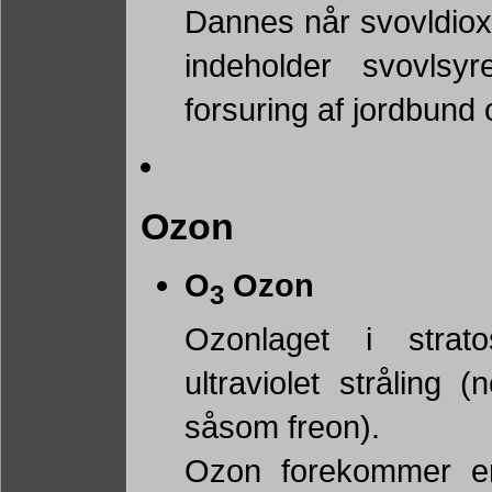
Dannes når svovldiox
indeholder svovlsy
forsuring af jordbund 
Ozon
O
Ozon
3
Ozonlaget i strat
ultraviolet stråling
såsom freon).
Ozon forekommer en