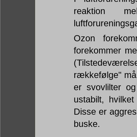
reaktion 
luftforurenings
Ozon forekom
forekommer mest
(Tilstedevær
rækkefølge" mål
er svovlilter o
ustabilt, hvilke
Disse er aggre
buske.