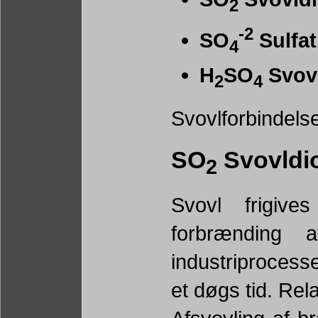
2
-2
SO
Sulfat
4
H
SO
Svov
2
4
Svovlforbindelse
SO
Svovldio
2
Svovl frigiv
forbrænding a
industriprocesse
et døgs tid. Rel