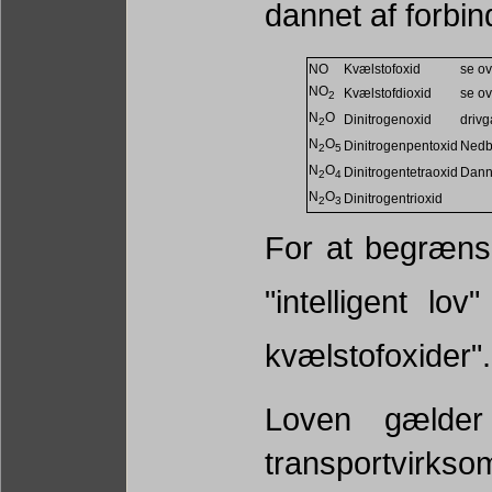
dannet af forbin
NO
Kvælstofoxid
se ov
NO
Kvælstofdioxid
se ov
2
N
O
Dinitrogenoxid
drivg
2
N
O
Dinitrogenpentoxid
Nedbr
2
5
N
O
Dinitrogentetraoxid
Dann
2
4
N
O
Dinitrogentrioxid
2
3
For at begræns
"intelligent lo
kvælstofoxider".
Loven gælder 
transportvirks