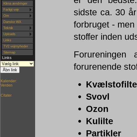
Klima ændringer
sidste ca. 30 å
Farligt vejr
Om
forbruget - men 
Danske WX
Teknik
stoffer inden udsl
Uploads
Links
TV2 vejrnyheder
Forureningen 
Sitemap
Links
forurenende stof
Kalender:
Kvælstofilte
Verden
Svovl
Citater
Ozon
Kulilte
Partikler