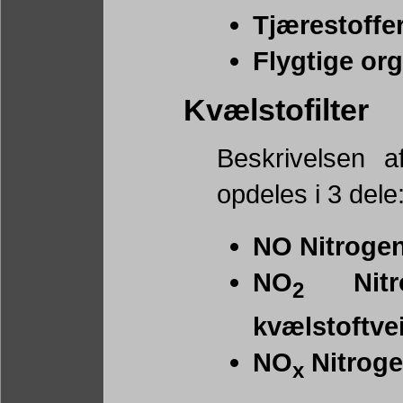
Tjærestoffe
Flygtige or
Kvælstofilter
Beskrivelsen a
opdeles i 3 dele
NO Nitrogen
NO
Nitro
2
kvælstoftvei
NO
Nitroge
x