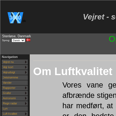
Vejret - 
.dk
Stenløse, Danmark
O
Sprog:
Navigation
Vejret nu
Om Luftkvalitet
Vejr kort
Vejrudsigt
Jetstrømme
Vores vane g
Varsler
Rapporter
afbrænde stigen
Grafer
Astronomi
har medført, at l
Regn radar
Lyn
er den bedste
Luft kvalitet