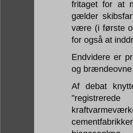
fritaget for at
gælder skibsfar
være (i første 
for også at ind
Endvidere er pri
og brændeovne f
Af debat knytt
"registrere
kraftvarmevæ
cementfabrikk