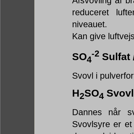
Afsvovling af b
reduceret luft
niveauet.
Kan give luftvej
-2
SO
Sulfat 
4
Svovl i pulverfo
H
SO
Svovl
2
4
Dannes når sv
Svovlsyre er et 