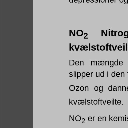
NO
Nitrog
2
kvælstoftveil
Den mængde N
slipper ud i den 
Ozon og dan
kvælstoftveilte.
NO
er en kemis
2