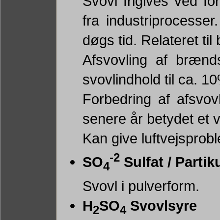
Svovl frigives ved for
fra industriprocesse
døgs tid. Relateret ti
Afsvovling af brænd
svovlindhold til ca. 1
Forbedring af afsvov
senere år betydet et væ
Kan give luftvejsprob
-2
SO
Sulfat / Partik
4
Svovl i pulverform.
H
SO
Svovlsyre
2
4