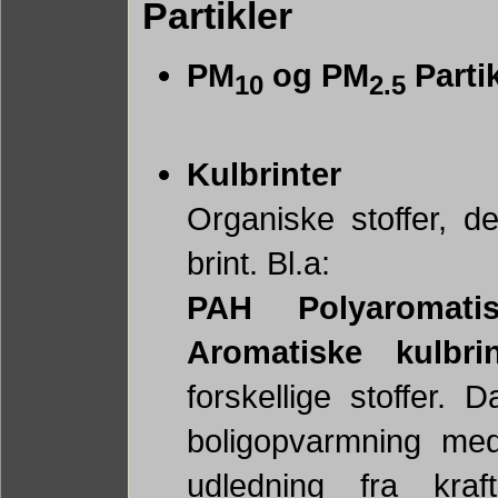
Partikler
PM
og PM
Partik
10
2.5
Kulbrinter
Organiske stoffer, d
brint. Bl.a:
PAH Polyaromatis
Aromatiske kulbri
forskellige stoffer.
boligopvarmning med 
udledning fra kraf