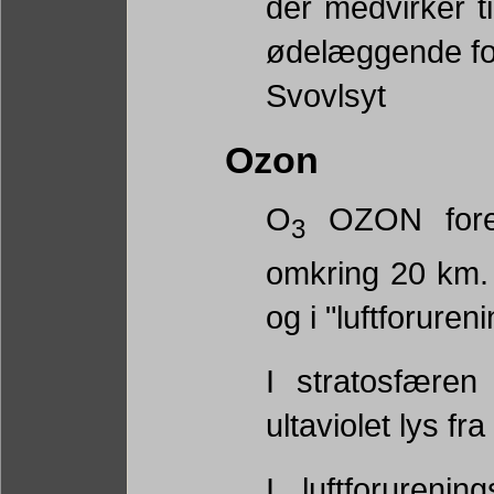
der medvirker ti
ødelæggende fo
Svovlsyt
Ozon
O
OZON forek
3
omkring 20 km.
og i "luftforuren
I stratosfæren
ultaviolet lys fra
I luftforuren