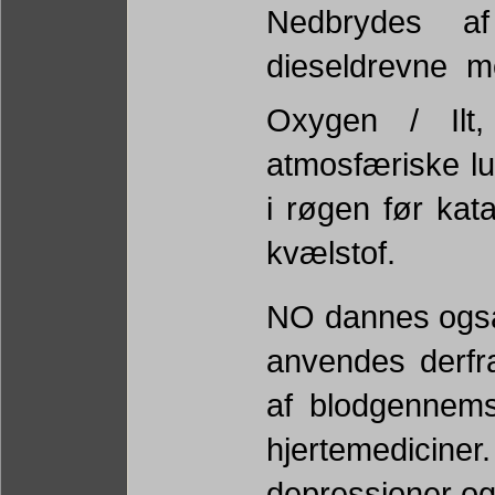
Nedbrydes af
dieseldrevne mo
Oxygen / Ilt
atmosfæriske lu
i røgen før kat
kvælstof.
NO dannes også 
anvendes derfra 
af blodgennems
hjertemedicine
depressioner og 