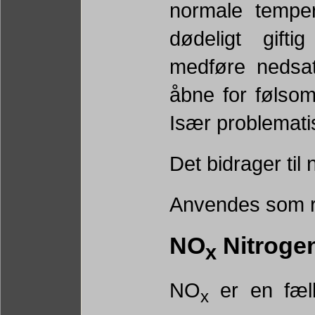
normale temper
dødeligt gift
medføre nedsat
åbne for følsomh
Især problemati
Det bidrager til
Anvendes som rå
NO
Nitrogen
x
NO
er en fæll
x