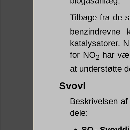
biogasanlæg.
Tilbage fra de 
benzindrevne k
katalysatorer. 
for NO
har vær
2
at understøtte d
Svovl
Beskrivelsen af 
dele:
SO
Svovldio