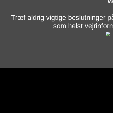
V
Træf aldrig vigtige beslutninger p
som helst vejrinform